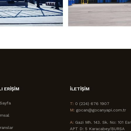
LI ERİŞİM
İLETİŞİM
Sayfa
T:
0 (224) 676 1907
M:
gocan@gocanyapi.com.tr
umsal
A:
Gazi Mh. 143. Sk. No: 101 Es
ranslar
APT D: 5 Karacabey/BURSA