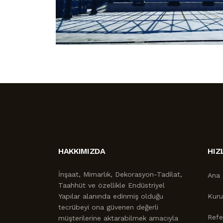
HAKKIMIZDA
HIZ
İnşaat, Mimarlık, Dekorasyon-Tadilat,
Ana 
Taahhüt ve özellikle Endüstriyel
Yapılar alanında edinmiş olduğu
Kur
tecrübeyi ona güvenen değerli
Refe
müşterilerine aktarabilmek amacıyla