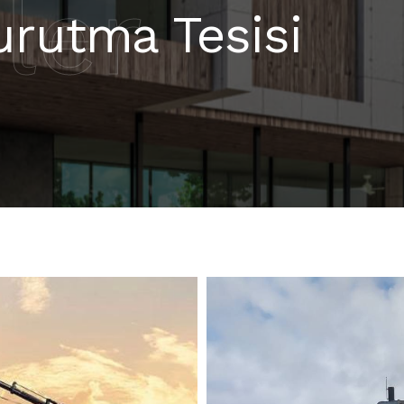
ler
urutma Tesisi