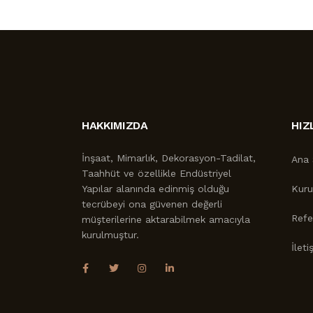
HAKKIMIZDA
HIZ
İnşaat, Mimarlık, Dekorasyon-Tadilat,
Ana 
Taahhüt ve özellikle Endüstriyel
Yapılar alanında edinmiş olduğu
Kur
tecrübeyi ona güvenen değerli
Refe
müşterilerine aktarabilmek amacıyla
kurulmuştur.
İleti