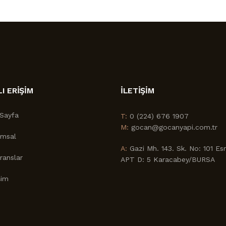
LI ERİŞİM
İLETİŞİM
Sayfa
T:
0 (224) 676 1907
M:
gocan@gocanyapi.com.tr
umsal
A:
Gazi Mh. 143. Sk. No: 101 Es
ranslar
APT D: 5 Karacabey/BURSA
şim