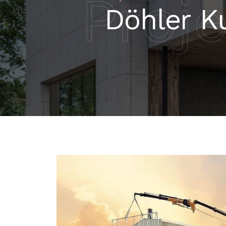
Proje
Döhler K