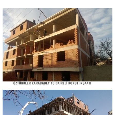
REFERANSLAR
İNSAN KAYNAKLARI
İLETIŞIM
E-KATALOG